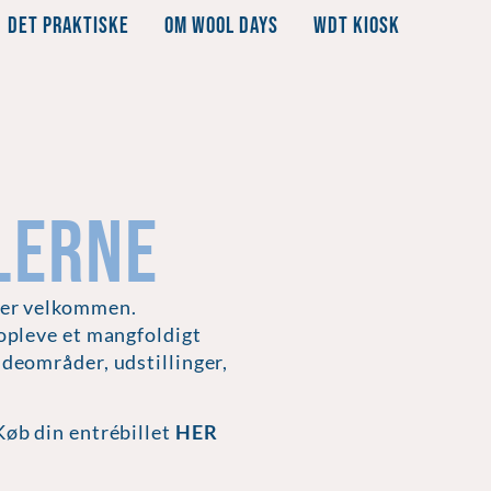
DET PRAKTISKE
OM WOOL DAYS
WDT KIOSK
LERNE
ster velkommen.
opleve et mangfoldigt
iddeområder, udstillinger,
 Køb din entrébillet
HER