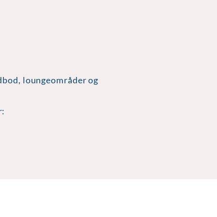
R
madbod, loungeområder og
r: