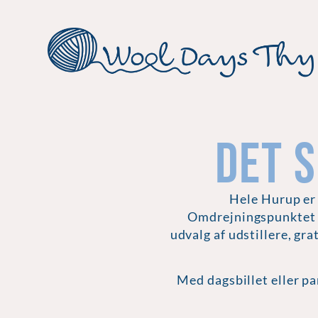
DET 
Hele Hurup er 
Omdrejningspunktet f
udvalg af udstillere, gra
Med dagsbillet eller pa