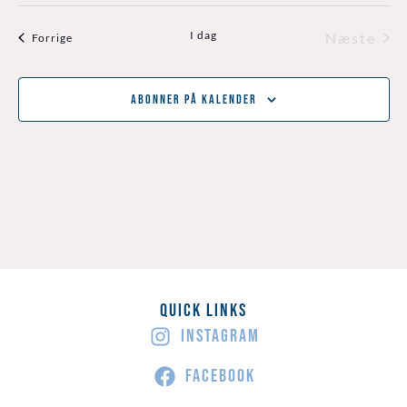
I dag
Beg
Næste
Begivenheder
Forrige
Abonner På Kalender
Quick Links
INSTAGRAM
FACEBOOK