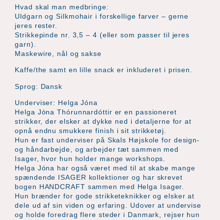
Hvad skal man medbringe:
Uldgarn og Silkmohair i forskellige farver – gerne
jeres rester.
Strikkepinde nr. 3,5 – 4 (eller som passer til jeres
garn).
Maskewire, nål og sakse
Kaffe/the samt en lille snack er inkluderet i prisen.
Sprog: Dansk
Underviser: Helga Jóna
Helga Jóna Thórunnardóttir er en passioneret
strikker, der elsker at dykke ned i detaljerne for at
opnå endnu smukkere finish i sit strikketøj.
Hun er fast underviser på Skals Højskole for design-
og håndarbejde, og arbejder tæt sammen med
Isager, hvor hun holder mange workshops.
Helga Jóna har også været med til at skabe mange
spændende ISAGER kollektioner og har skrevet
bogen HANDCRAFT sammen med Helga Isager.
Hun brænder for gode strikketeknikker og elsker at
dele ud af sin viden og erfaring. Udover at undervise
og holde foredrag flere steder i Danmark, rejser hun