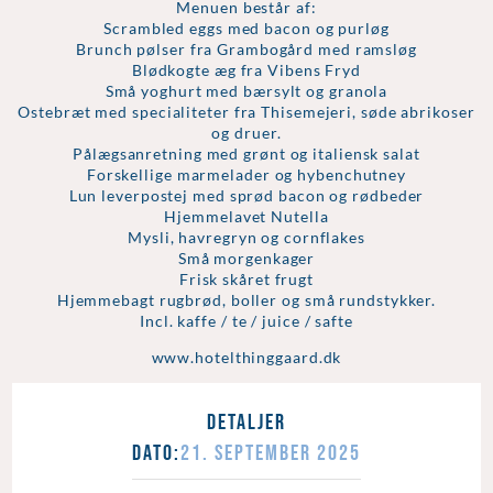
Menuen består af:
Scrambled eggs med bacon og purløg
Brunch pølser fra Grambogård med ramsløg
Blødkogte æg fra Vibens Fryd
Små yoghurt med bærsylt og granola
Ostebræt med specialiteter fra Thisemejeri, søde abrikoser
og druer.
Pålægsanretning med grønt og italiensk salat
Forskellige marmelader og hybenchutney
Lun leverpostej med sprød bacon og rødbeder
Hjemmelavet Nutella
Mysli, havregryn og cornflakes
Små morgenkager
Frisk skåret frugt
Hjemmebagt rugbrød, boller og små rundstykker.
Incl. kaffe / te / juice / safte
www.hotelthinggaard.dk
Detaljer
Dato:
21.
September
2025