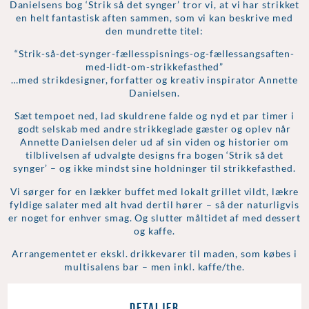
Danielsens bog ‘Strik så det synger’ tror vi, at vi har strikket
en helt fantastisk aften sammen, som vi kan beskrive med
den mundrette titel:
“Strik-så-det-synger-fællesspisnings-og-fællessangsaften-
med-lidt-om-strikkefasthed”
…med strikdesigner, forfatter og kreativ inspirator Annette
Danielsen.
Sæt tempoet ned, lad skuldrene falde og nyd et par timer i
godt selskab med andre strikkeglade gæster og oplev når
Annette Danielsen deler ud af sin viden og historier om
tilblivelsen af udvalgte designs fra bogen ‘Strik så det
synger’ – og ikke mindst sine holdninger til strikkefasthed.
Vi sørger for en lækker buffet med lokalt grillet vildt, lækre
fyldige salater med alt hvad dertil hører – så der naturligvis
er noget for enhver smag. Og slutter måltidet af med dessert
og kaffe.
Arrangementet er ekskl. drikkevarer til maden, som købes i
multisalens bar – men inkl. kaffe/the.
Detaljer