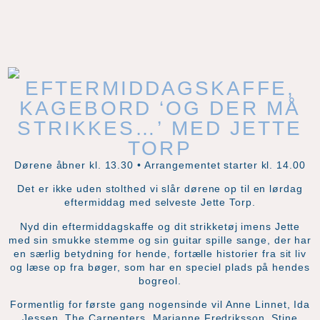
EFTERMIDDAGSKAFFE,
KAGEBORD ‘OG DER MÅ
STRIKKES…’ MED JETTE
TORP
Dørene åbner kl. 13.30 • Arrangementet starter kl. 14.00
Det er ikke uden stolthed vi slår dørene op til en lørdag
eftermiddag med selveste Jette Torp.
Nyd din eftermiddagskaffe og dit strikketøj imens Jette
med sin smukke stemme og sin guitar spille sange, der har
en særlig betydning for hende, fortælle historier fra sit liv
og læse op fra bøger, som har en speciel plads på hendes
bogreol.
Formentlig for første gang nogensinde vil Anne Linnet, Ida
Jessen, The Carpenters, Marianne Fredriksson, Stine