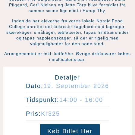
Pilgaard, Carl Nielsen og Jette Torp blive formidlet fra
samme scene lige midt i Hurup Thy.
Inden da har eleverne fra vores lokale Nordic Food
College anrettet det lækreste kagebord med lagkager,
skærekager, småkager, æbletærter, tapas hindbærsnitter
og tapas napoleonskager, så der er rigelig med
valgmuligheder for den søde tand.
Arrangementet er inkl. kaffe/the. Øvrige drikkevarer købes
i multisalens bar.
Detaljer
Dato:
19.
September
2026
Tidspunkt:
14:00 - 16:00
Pris:
Kr325
Køb Billet Her